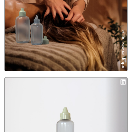
#dropperwave #spa