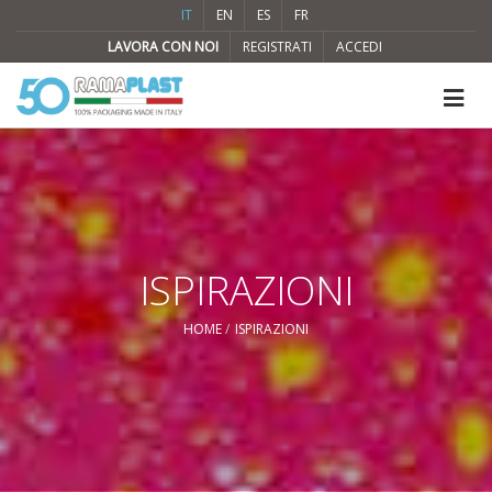
IT
EN
ES
FR
LAVORA CON NOI
REGISTRATI
ACCEDI
ISPIRAZIONI
HOME
ISPIRAZIONI