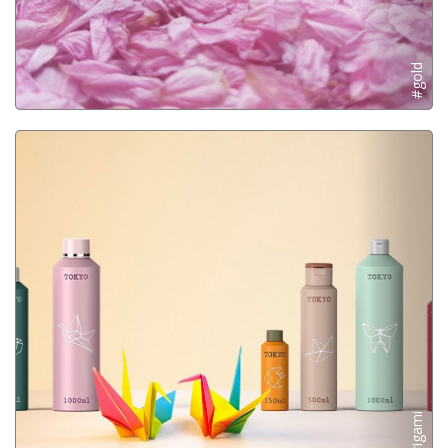
#gold
#origami