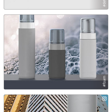
#details
#foam