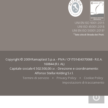
UNI EN ISO 9001:2015
UNI ISO 45001:2018
UNI EN ISO 50001:2018
1
1
Solo sito di Strada dei Prati.
Copyright © 2009 Ramaplast S.p.a. - PIVA / CF IT01434370068 - R.E.A.
160844 (R.I. AL)
Capitale sociale € 502.500,00 i.v. - Direzione e coordinamento:
Alfonso Stella Holding S.r.l.
Termini di servizio
•
Privacy Policy
•
Cookie Policy
Impostazioni di tracciamento
Informativa sulla raccolta