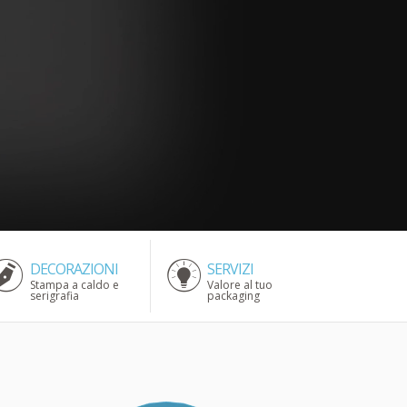
DECORAZIONI
SERVIZI
Stampa a caldo e
Valore al tuo
serigrafia
packaging