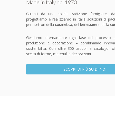
Made in Italy dal 1973
Guidati da una solida tradizione famigliare, d
progettiamo e realizziamo in Italia soluzioni di pac
per i settori della
cosmetica
, del
benessere
e della
cu
Gestiamo internamente ogni fase del processo –
produzione e decorazione – combinando innovaz
sostenibilità. Con oltre 350 articoli a catalogo, 
scelta di forme, materiali e decorazioni.
SCOPRI DI PIÙ SU DI NOI