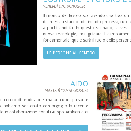
VENERDÌ 19 GIUGNO 2026
Il mondo del lavoro sta vivendo una trasfor
dei mercati stanno ridefinendo processi, ruoli 
a pochi anni fa. In questo scenario, la ver
nuove tecnologie, ma guidare il cambiamen
fondamentale: quale sarà il ruolo delle person
LE PERSONE AL CENTRO
AIDO
MARTEDÌ 12 MAGGIO 2026
n centro di produzione, ma un cuore pulsante
vo, abbiamo sostenuto con orgoglio la recente
 in collaborazione con il Gruppo Ambiente di
INSIEME PER LA VITA E PER IL TERRITORIO