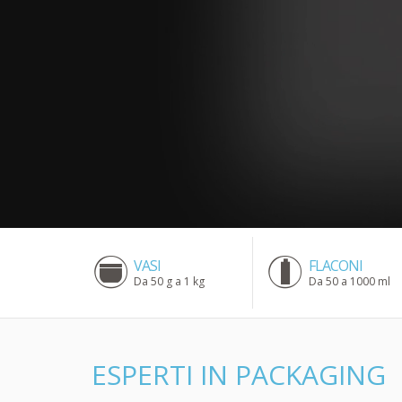
VASI
FLACONI
Da 50 g a 1 kg
Da 50 a 1000 ml
ESPERTI IN PACKAGING