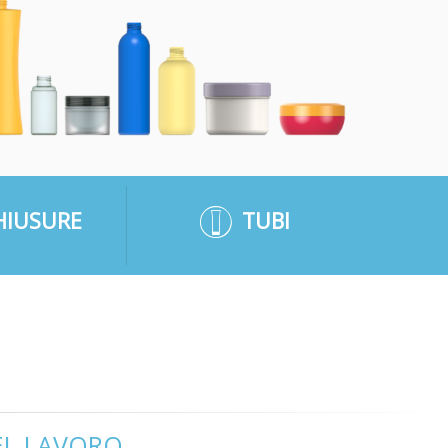
HIUSURE
TUBI
EL LAVORO