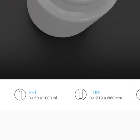
PET
TUBI
Da 50 a 1000 ml
Da Ø19 a Ø60 mm