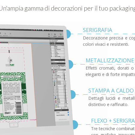
Un'ampia gamma di decorazioni per il tuo packagin
SERIGRAFIA
Decorazione precisa e co
colori vivaci e resistenti.
METALLIZZAZIONE 
Effetti cromati, dorati o
eleganti e di forte impatt
STAMPA A CALDO
Dettagli lucidi e metal
distintivo e raffinato.
FLEXO + SERIGR
Tre tecniche combinat
con grafiche innovati