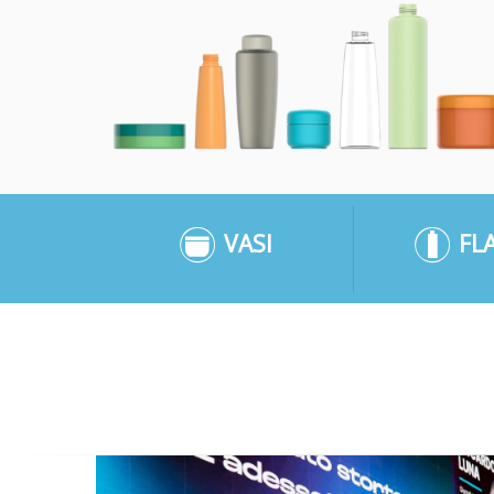
VASI
FL