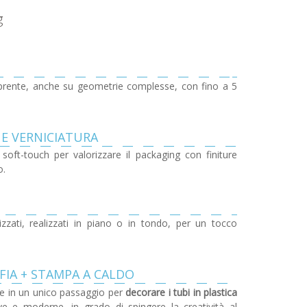
g
prente, anche su geometrie complesse, con fino a 5
E VERNICIATURA
 soft-touch per valorizzare il packaging con finiture
o.
lizzati, realizzati in piano o in tondo, per un tocco
AFIA + STAMPA A CALDO
e in un unico passaggio per
decorare i tubi in plastica
ve e moderne, in grado di spingere la creatività al