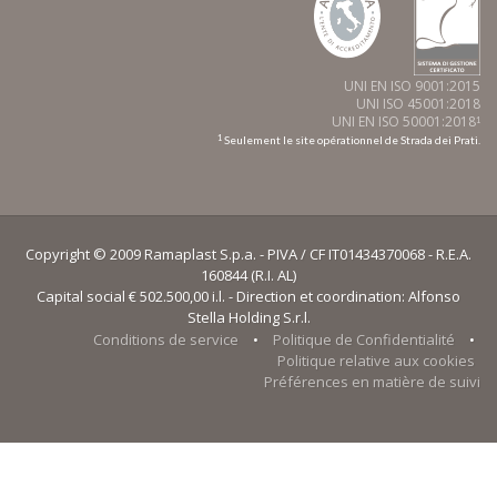
UNI EN ISO 9001:2015
UNI ISO 45001:2018
UNI EN ISO 50001:2018
1
1
Seulement le site opérationnel de Strada dei Prati.
Copyright © 2009 Ramaplast S.p.a. - PIVA / CF IT01434370068 - R.E.A.
160844 (R.I. AL)
Capital social € 502.500,00 i.l. - Direction et coordination: Alfonso
Stella Holding S.r.l.
Conditions de service
•
Politique de Confidentialité
•
Politique relative aux cookies
Préférences en matière de suivi
Notification lors de la collecte