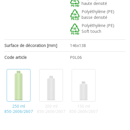
haute densité
Polyéthylène (PE)
basse densité
Polyéthylène (PE)
Soft touch
Surface de décoration [mm]
146x138
Code article
P0L06
250 ml
200 ml
150 ml
850‑2606/2607
850‑2606/2607
850‑2606/2607