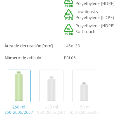
Polyethylene (HDPE)
Low density
Polyethylene (LDPE)
Polyethylene (HDPE)
Soft touch
Área de decoración [mm]
146x138
Número de artículo
P0L06
250 ml
200 ml
150 ml
850‑2606/2607
850‑2606/2607
850‑2606/2607