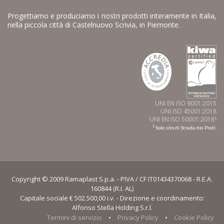
Progettiamo e produciamo i nostri prodotti interamente in Italia,
nella piccola città di Castelnuovo Scrivia, in Piemonte.
UNI EN ISO 9001:2015
UNI ISO 45001:2018
UNI EN ISO 50001:2018
1
1
Solo sito di Strada dei Prati.
Copyright © 2009 Ramaplast S.p.a. - PIVA / CF IT01434370068 - R.E.A.
160844 (R.I. AL)
Capitale sociale € 502.500,00 i.v. - Direzione e coordinamento:
Alfonso Stella Holding S.r.l.
Termini di servizio
•
Privacy Policy
•
Cookie Policy