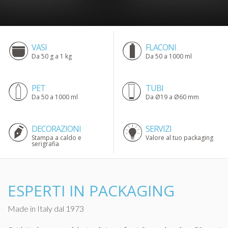
VASI
FLACONI
Da 50 g a 1 kg
Da 50 a 1000 ml
PET
TUBI
Da 50 a 1000 ml
Da Ø19 a Ø60 mm
DECORAZIONI
SERVIZI
Stampa a caldo e
Valore al tuo packaging
serigrafia
ESPERTI IN PACKAGING
Made in Italy dal 1973