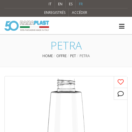
IT
EN
ES
FR
ENREGISTRÉS
ACCÉDER
PETRA
HOME
OFFRE
PET
PETRA