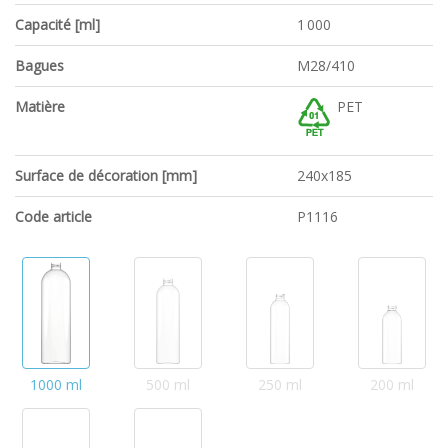
Capacité [ml]
1 000
Bagues
M28/410
Matière
PET
Surface de décoration [mm]
240x185
Code article
P1116
1000 ml
500 ml
250 ml
200 ml