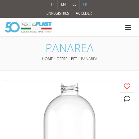
IT
EN
ES
FR
ENREGISTRÉS
ACCÉDER
PANAREA
HOME
OFFRE
PET
PANAREA