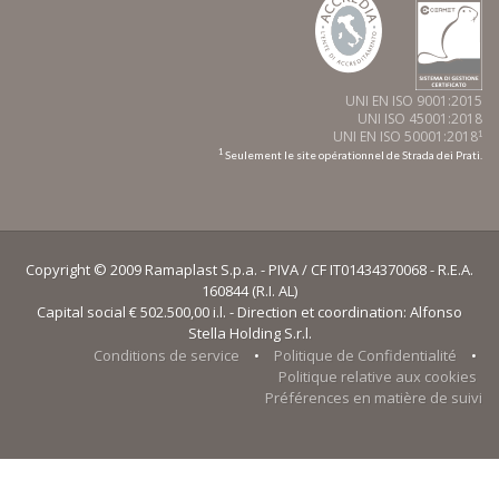
UNI EN ISO 9001:2015
UNI ISO 45001:2018
UNI EN ISO 50001:2018
1
1
Seulement le site opérationnel de Strada dei Prati.
Copyright © 2009 Ramaplast S.p.a. - PIVA / CF IT01434370068 - R.E.A.
160844 (R.I. AL)
Capital social € 502.500,00 i.l. - Direction et coordination: Alfonso
Stella Holding S.r.l.
Conditions de service
•
Politique de Confidentialité
•
Politique relative aux cookies
Préférences en matière de suivi