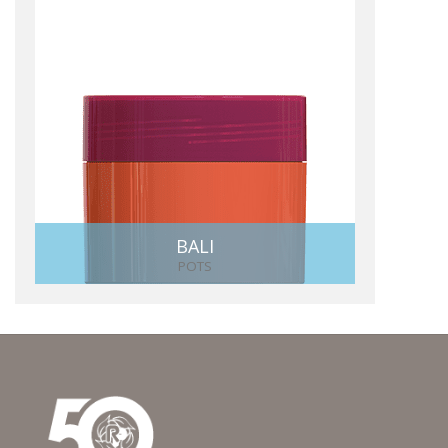
BALI
POTS